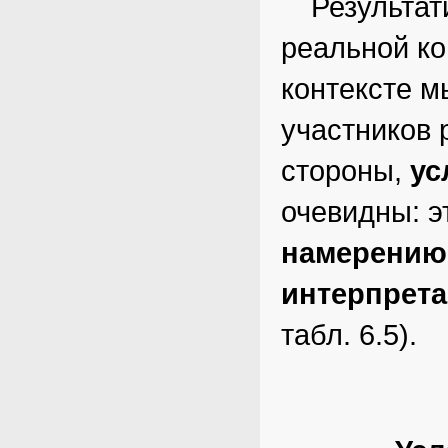
Результат
реальной ко
контексте м
участников 
стороны,
ус
очевидны: 
намерени
интерпрет
табл. 6.5).