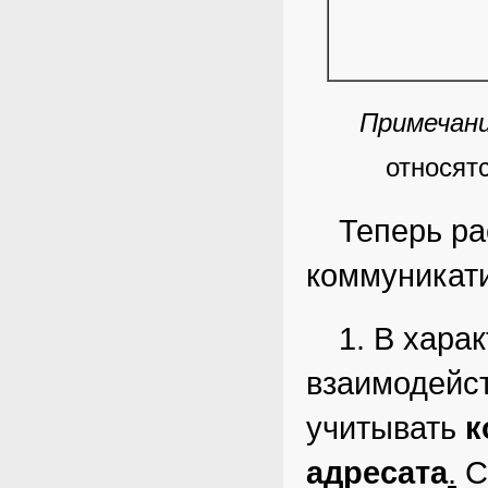
Примечани
относят
Теперь р
коммуникати
1. В хара
взаимодейс
учитывать
к
адресата
.
С