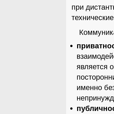
при дистан
технические
Коммуник
приватнос
взаимодей
является
о
посторонни
именно бе
непринужд
публичнос