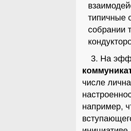
взаимодейс
типичные 
собрании т
кондукторо
3. На эф
коммуника
числе лична
настроеннос
например, ч
вступающего
инициативе,