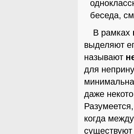
однокласс
беседа, с
В рамках
выделяют ег
называют
н
для неприн
минимальная
даже некот
Разумеется,
когда между
существуют 