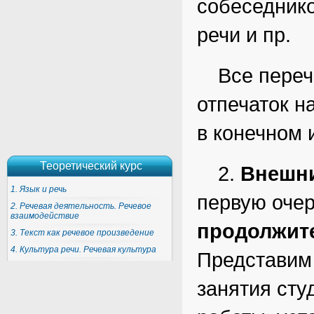
собеседнико
речи и пр.
Все пере
отпечаток н
в конечном 
2.
Внешн
первую оче
продолжит
Представим
занятия сту