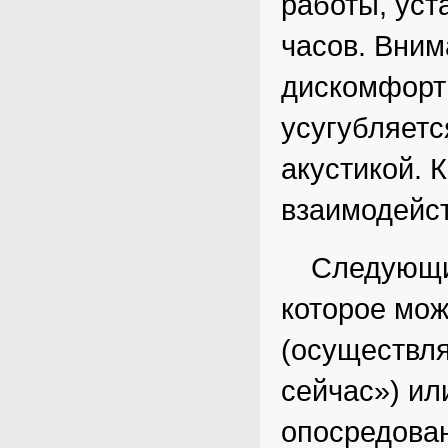
работы, уст
часов. Вним
дискомфортн
усугубляетс
акустикой. 
взаимодейст
Следующи
которое мо
(осуществля
сейчас») и
опосредова