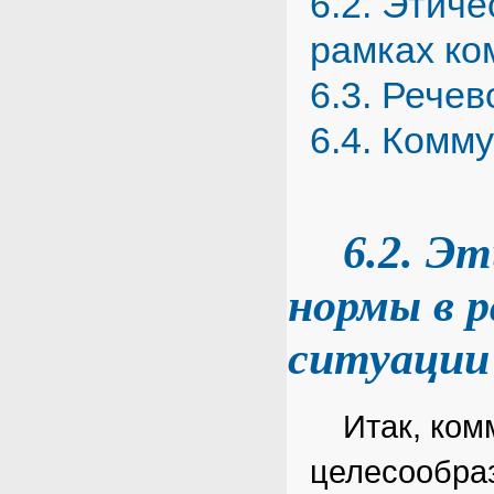
6.2. Этич
рамках ко
6.3. Речев
6.4. Комм
6.2. Э
нормы в 
ситуации
Итак, ко
целесообраз