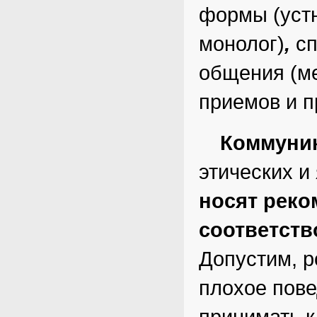
формы (уст
монолог)
,
сп
общения
(м
приемов и пр
Коммуни
этических и
носят реко
соответств
Допустим, р
плохое пове
принимать к