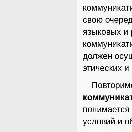
коммуникат
свою очеред
языковых и 
коммуникати
должен осу
этических и
Повторимс
коммуника
понимается 
условий и о