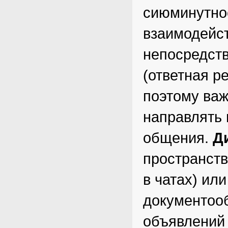
сиюминутнос
взаимодейст
непосредств
(ответная р
поэтому важ
направлять 
общения.
Д
пространств
в чатах) ил
документообо
объявлений 