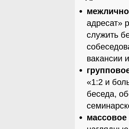
межлично
адресат» 
служить б
собеседов
вакансии и
группово
«1:2 и бол
беседа, о
семинарско
массовое